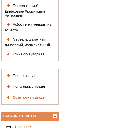
Периклазовые/
Динасовые/ Хромитовые
материалы
Асбест и материалы из
асбеста
Мертель: шамотный,
динасовый, магнезиальный
Глина огнеупорная
Предложения
Популярные товары
Остатки на складе
ВЫБОР ВАЛЮТЫ
РУБ
|
|
USD
EUR