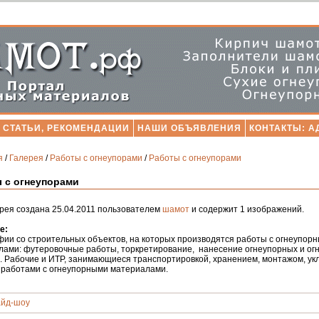
СТАТЬИ, РЕКОМЕНДАЦИИ
НАШИ ОБЪЯВЛЕНИЯ
КОНТАКТЫ: А
я
/
Галерея
/
Работы с огнеупорами
/
Работы с огнеупорами
 с огнеупорами
рея создана 25.04.2011 пользователем
шамот
и содержит 1 изображений.
е:
ии со строительных объектов, на которых производятся работы с огнеупор
лами: футеровочные работы, торкретирование, нанесение огнеупорных и о
. Рабочие и ИТР, занимающиеся транспортировкой, хранением, монтажом, ук
 работами с огнеупорными материалами.
йд-шоу