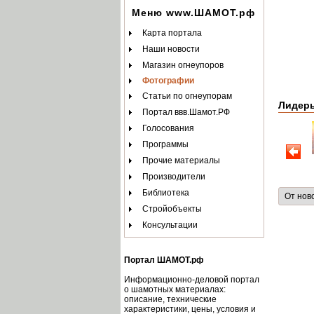
Меню www.ШАМОТ.рф
Карта портала
Наши новости
Магазин огнеупоров
Фотографии
Статьи по огнеупорам
Лидер
Портал ввв.Шамот.РФ
Голосования
Программы
Прочие материалы
Производители
Библиотека
Стройобъекты
Консультации
Портал ШАМОТ.рф
Информационно-деловой портал
о шамотных материалах:
описание, технические
характеристики, цены, условия и