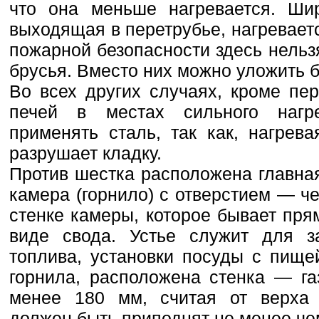
что она меньше нагревается. Шир
выходящая в перетрубье, нагревает
пожарной безопасности здесь нель
брусья. Вместо них можно уложить б
Во всех других случаях, кроме пе
печей в местах сильного нагр
применять сталь, так как, нагрев
разрушает кладку.
Против шестка расположена главна
камера (горнило) с отверстием — че
стенке камеры, которое бывает пр
виде свода. Устье служит для з
топлива, установки посуды с пище
горнила, расположена стенка — га
менее 180 мм, считая от верха 
должен быть приподнят не менее че