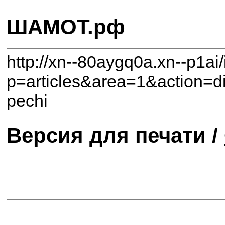
ШАМОТ.рф
http://xn--80aygq0a.xn--p1ai
p=articles&area=1&action=d
pechi
Версия для печати /